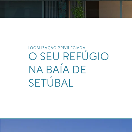
LOCALIZAÇÃO PRIVILEGIADA
O SEU REFÚGIO
NA BAÍA DE
SETÚBAL