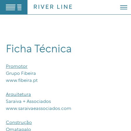
Saltar
RIVER LINE
para
o
conteúdo
Ficha Técnica
Promotor
Grupo Fibeira
www.fibeira.pt
Arquitetura
Saraiva + Associados
www.saraivaeassociados.com
Construção
Omatapalo